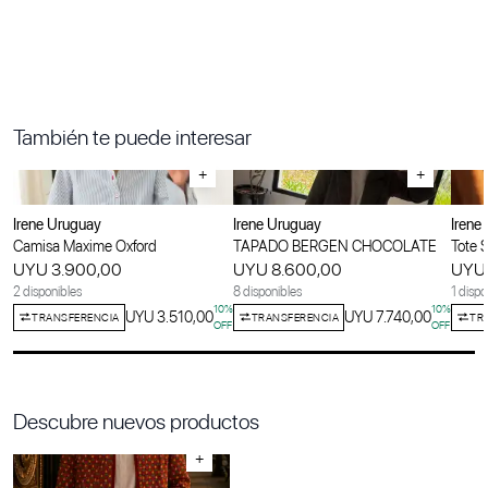
También te puede interesar
+
+
Irene Uruguay
Irene Uruguay
Irene
Camisa Maxime Oxford
TAPADO BERGEN CHOCOLATE
Tote 
UYU 3.900,00
UYU 8.600,00
UYU 
2 disponibles
8 disponibles
1 dispo
10
%
10
%
UYU 3.510,00
UYU 7.740,00
TRANSFERENCIA
TRANSFERENCIA
TR
OFF
OFF
Descubre nuevos productos
+