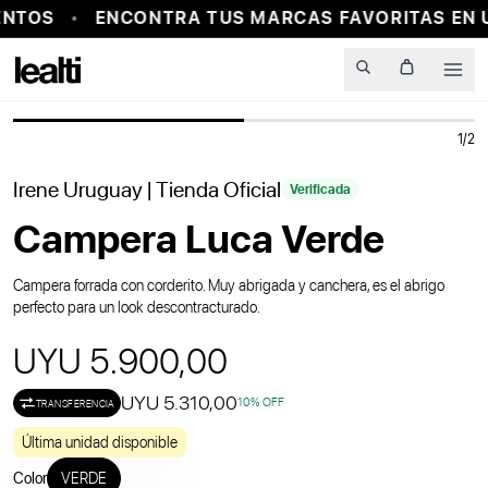
NTOS
ENCONTRA TUS MARCAS FAVORITAS EN 
PROBADOR VIRTUAL
Men
1
/
2
Irene Uruguay
| Tienda Oficial
Verificada
Campera Luca Verde
Campera forrada con corderito. Muy abrigada y canchera, es el abrigo
perfecto para un look descontracturado.
UYU 5.900,00
UYU 5.310,00
10
% OFF
TRANSFERENCIA
Última unidad disponible
Color
VERDE