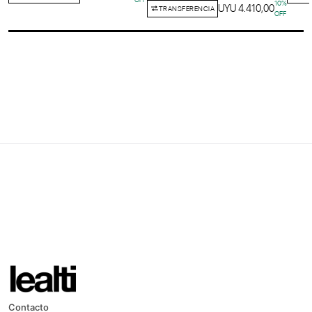
10
%
UYU 4.410,00
TRANSFERENCIA
OFF
Contacto