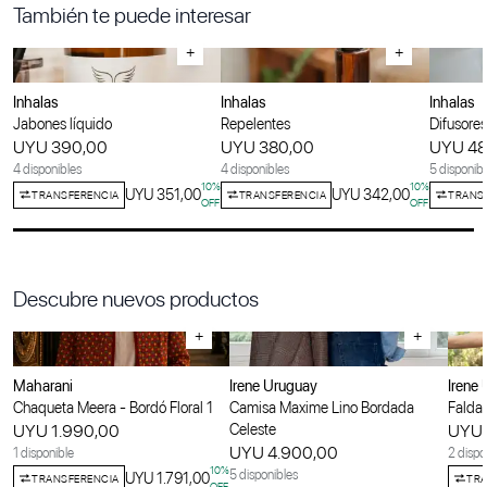
También te puede interesar
+
+
Inhalas
Inhalas
Inhalas
Jabones líquido
Repelentes
Difusores
UYU 390,00
UYU 380,00
UYU 48
4 disponibles
4 disponibles
5 disponib
10
%
10
%
UYU 351,00
UYU 342,00
TRANSFERENCIA
TRANSFERENCIA
TRANS
OFF
OFF
Descubre nuevos productos
+
+
Maharani
Irene Uruguay
Irene
Chaqueta Meera - Bordó Floral 1
Camisa Maxime Lino Bordada
Falda 
UYU 1.990,00
Celeste
UYU 
UYU 4.900,00
1 disponible
2 dispo
10
%
5 disponibles
UYU 1.791,00
TRANSFERENCIA
TRA
OFF