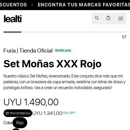
SCUENTOS
ENCONTRA TUS MARCAS FAVORITAS
Men
1
/
7
Furia
| Tienda Oficial
Verificada
Set Moñas XXX Rojo
Nuestro clásico Set Moñas, reversionado. Este conjunto dice más que mil
palabras, con un brassiere de copa armada, vedetina con letras de strass y
portaligas brilloso. Vas a crear un recuerdo inolvidable, asegurado!
UYU 1.490,00
UYU 1.341,00
10
% OFF
TRANSFERENCIA
Color
Rojo