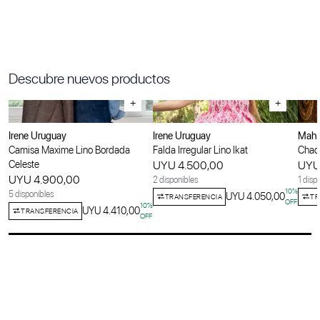
Descubre nuevos productos
+
+
Irene Uruguay
Irene Uruguay
Maha
Camisa Maxime Lino Bordada
Falda Irregular Lino Ikat
Chaqu
Celeste
UYU 4.500,00
UYU
UYU 4.900,00
2 disponibles
1 disp
10
%
5 disponibles
UYU 4.050,00
TRANSFERENCIA
TR
OFF
10
%
UYU 4.410,00
TRANSFERENCIA
OFF