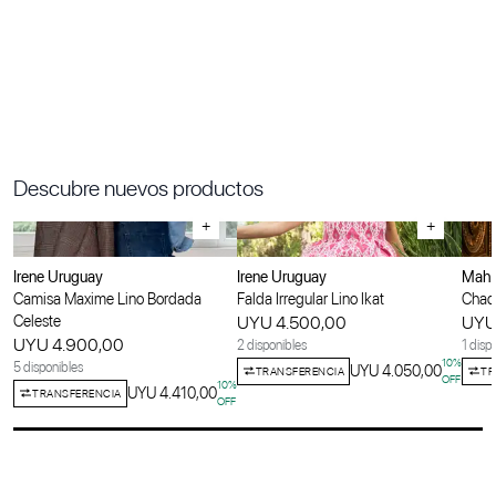
Descubre nuevos productos
+
+
Irene Uruguay
Irene Uruguay
Maha
Camisa Maxime Lino Bordada
Falda Irregular Lino Ikat
Chaqu
Celeste
UYU 4.500,00
UYU
UYU 4.900,00
2 disponibles
1 disp
10
%
5 disponibles
UYU 4.050,00
TRANSFERENCIA
TR
OFF
10
%
UYU 4.410,00
TRANSFERENCIA
OFF