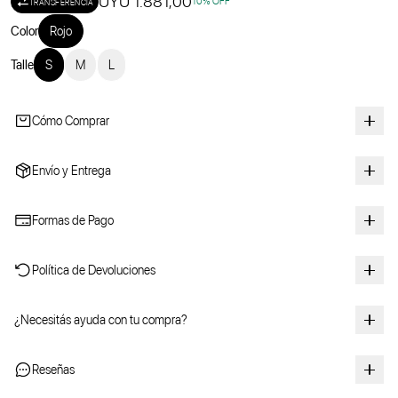
UYU 1.881,00
10
% OFF
TRANSFERENCIA
Color
Rojo
Talle
S
M
L
Cómo Comprar
Envío y Entrega
Formas de Pago
Política de Devoluciones
¿Necesitás ayuda con tu compra?
Reseñas