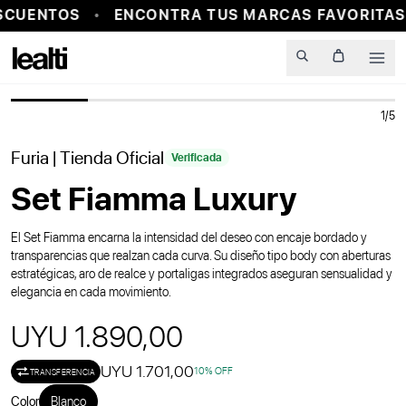
SCUENTOS
ENCONTRA TUS MARCAS FAVORITAS 
Men
1
/
5
Furia
| Tienda Oficial
Verificada
Set Fiamma Luxury
El Set Fiamma encarna la intensidad del deseo con encaje bordado y
transparencias que realzan cada curva. Su diseño tipo body con aberturas
estratégicas, aro de realce y portaligas integrados aseguran sensualidad y
elegancia en cada movimiento.
UYU 1.890,00
UYU 1.701,00
10
% OFF
TRANSFERENCIA
Color
Blanco