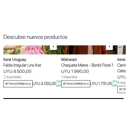
Descubre nuevos productos
+
+
Irene Uruguay
Maharani
Irene
Falda Irregular Lino Ikat
Chaqueta Meera - Bordó Floral 1
Camis
UYU 4.500,00
UYU 1.990,00
Celes
UYU 
2 disponibles
1 disponible
10
%
10
%
6 dispo
UYU 4.050,00
UYU 1.791,00
TRANSFERENCIA
TRANSFERENCIA
OFF
OFF
TR