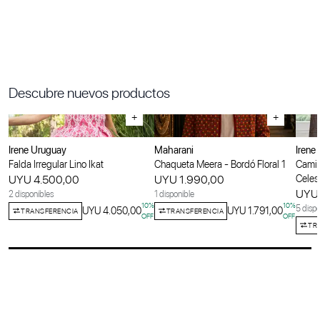
Descubre nuevos productos
+
+
Irene Uruguay
Maharani
Irene
Falda Irregular Lino Ikat
Chaqueta Meera - Bordó Floral 1
Camis
UYU 4.500,00
UYU 1.990,00
Celes
UYU 
2 disponibles
1 disponible
10
%
10
%
5 dispo
UYU 4.050,00
UYU 1.791,00
TRANSFERENCIA
TRANSFERENCIA
OFF
OFF
TR