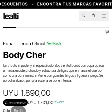
DESCUENTOS
ENCONTRA TUS MARCAS FAVORITA
Men
1
/
8
Furia
| Tienda Oficial
Verificada
Body Cher
Un tributo al poder y al espectáculo. Body en tul bordó con copa opaca
armada, escote profundo y estructura de ligas que enmarca el cuerpo
como una obra maestra. Viene con guantes largos y liguero a juego. Se
abrocha abajo… por si la escena se pone intensa.
UYU 1.890,00
UYU 1.701,00
10
% OFF
TRANSFERENCIA
Color
Bordó