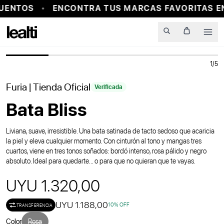
UENTOS
ENCONTRA TUS MARCAS FAVORITAS EN
Men
1
/
5
Furia
| Tienda Oficial
Verificada
Bata Bliss
Liviana, suave, irresistible. Una bata satinada de tacto sedoso que acaricia
la piel y eleva cualquier momento. Con cinturón al tono y mangas tres
cuartos, viene en tres tonos soñados: bordó intenso, rosa pálido y negro
absoluto. Ideal para quedarte... o para que no quieran que te vayas.
UYU 1.320,00
UYU 1.188,00
10
% OFF
TRANSFERENCIA
Color
Rosa