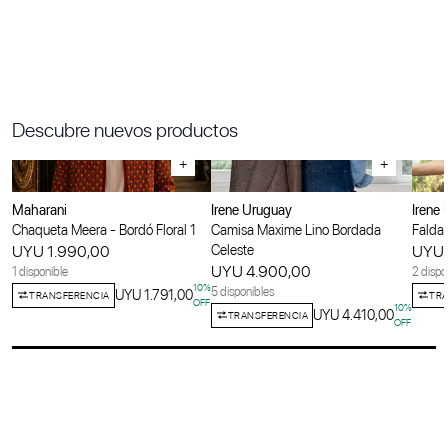
Descubre nuevos productos
+
+
Maharani
Irene Uruguay
Irene
Chaqueta Meera - Bordó Floral 1
Camisa Maxime Lino Bordada
Falda 
UYU 1.990,00
Celeste
UYU 
UYU 4.900,00
1 disponible
2 dispo
10
%
5 disponibles
UYU 1.791,00
TRANSFERENCIA
TRA
OFF
10
%
UYU 4.410,00
TRANSFERENCIA
OFF