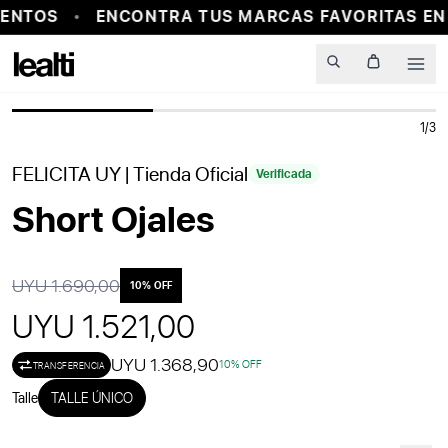
ENTOS
ENCONTRA TUS MARCAS FAVORITAS EN
PROBADOR VIRTUAL
Men
1
/
3
10
% OFF
FELICITA UY
| Tienda Oficial
Verificada
Short Ojales
UYU 1.690,00
10
% OFF
UYU 1.521,00
UYU 1.368,90
10
% OFF
TRANSFERENCIA
Talle
TALLE ÚNICO