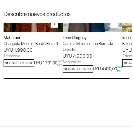
Descubre nuevos productos
+
+
Maharani
Irene Uruguay
Irene
Chaqueta Meera - Bordó Floral 1
Camisa Maxime Lino Bordada
Falda 
UYU 1.990,00
Celeste
UYU 
UYU 4.900,00
1 disponible
2 dispo
10
%
5 disponibles
UYU 1.791,00
TRANSFERENCIA
TRA
OFF
10
%
UYU 4.410,00
TRANSFERENCIA
OFF