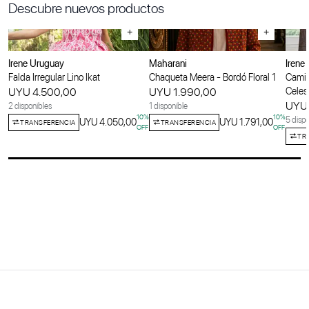
Descubre nuevos productos
+
+
Irene Uruguay
Maharani
Irene
Falda Irregular Lino Ikat
Chaqueta Meera - Bordó Floral 1
Camis
UYU 4.500,00
UYU 1.990,00
Celes
UYU 
2 disponibles
1 disponible
10
%
10
%
5 dispo
UYU 4.050,00
UYU 1.791,00
TRANSFERENCIA
TRANSFERENCIA
OFF
OFF
TR