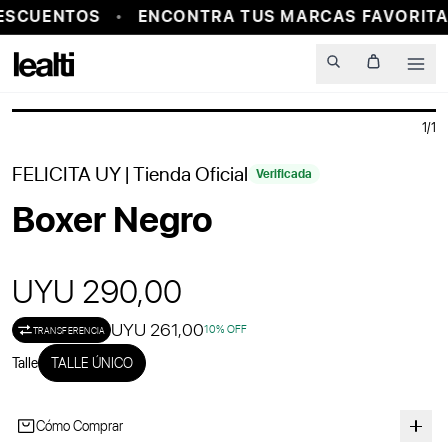
ESCUENTOS
ENCONTRA TUS MARCAS FAVORITAS
PROBADOR VIRTUAL
Men
1
/
1
FELICITA UY
| Tienda Oficial
Verificada
Boxer Negro
UYU 290,00
UYU 261,00
10
% OFF
TRANSFERENCIA
Talle
TALLE ÚNICO
Cómo Comprar