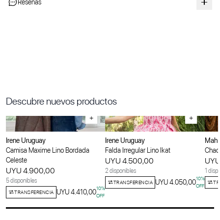
Reseñas
Descubre nuevos productos
+
+
Irene Uruguay
Irene Uruguay
Maha
Camisa Maxime Lino Bordada
Falda Irregular Lino Ikat
Chaqu
Celeste
UYU 4.500,00
UYU
UYU 4.900,00
2 disponibles
1 disp
10
%
5 disponibles
UYU 4.050,00
TRANSFERENCIA
TR
OFF
10
%
UYU 4.410,00
TRANSFERENCIA
OFF