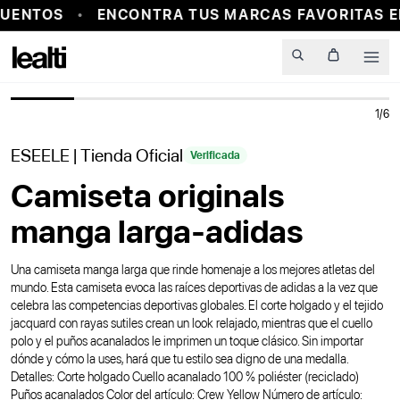
UENTOS
ENCONTRA TUS MARCAS FAVORITAS E
PROBADOR VIRTUAL
Men
1
/
6
ESEELE
| Tienda Oficial
Verificada
Camiseta originals
manga larga-adidas
Una camiseta manga larga que rinde homenaje a los mejores atletas del
mundo. Esta camiseta evoca las raíces deportivas de adidas a la vez que
celebra las competencias deportivas globales. El corte holgado y el tejido
jacquard con rayas sutiles crean un look relajado, mientras que el cuello
polo y el puños acanalados le imprimen un toque clásico. Sin importar
dónde y cómo la uses, hará que tu estilo sea digno de una medalla.
Detalles: Corte holgado Cuello acanalado 100 % poliéster (reciclado)
Puños acanalados Color del artículo: Crew Yellow Número de artículo: