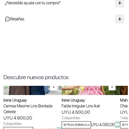
¿Necesitás ayuda con tu compra?
Reseñas
Descubre nuevos productos
+
+
Irene Uruguay
Irene Uruguay
Maha
Camisa Maxime Lino Bordada
Falda Irregular Lino Ikat
Chaqu
Celeste
UYU 4.500,00
UYU
UYU 4.900,00
2 disponibles
1 disp
10
%
5 disponibles
UYU 4.050,00
TRANSFERENCIA
TR
OFF
10
%