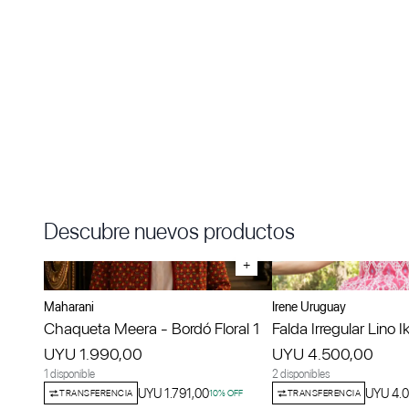
Descubre nuevos productos
+
Maharani
Irene Uruguay
Chaqueta Meera - Bordó Floral 1
Falda Irregular Lino I
UYU 1.990,00
UYU 4.500,00
1 disponible
2 disponibles
UYU 1.791,00
UYU 4.
TRANSFERENCIA
10
% OFF
TRANSFERENCIA