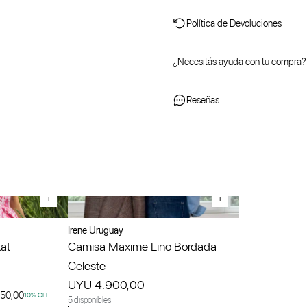
Política de Devoluciones
¿Necesitás ayuda con tu compra?
Reseñas
+
+
Irene Uruguay
kat
Camisa Maxime Lino Bordada
Celeste
UYU 4.900,00
050,00
10
% OFF
5 disponibles