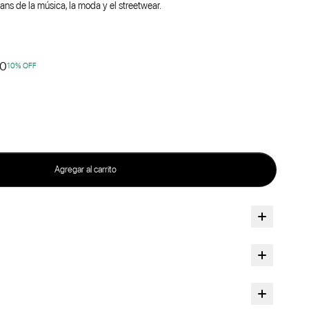
fans de la música, la moda y el streetwear.
00
10
% OFF
Agregar al carrito