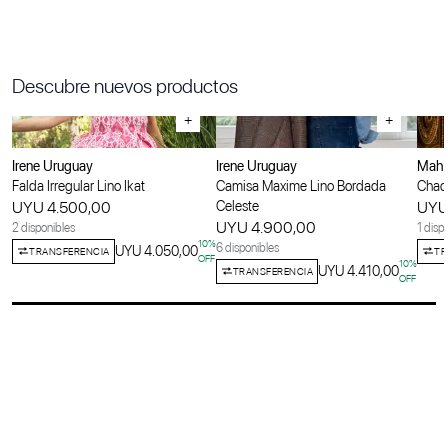
Descubre nuevos productos
+
+
Irene Uruguay
Irene Uruguay
Maha
Falda Irregular Lino Ikat
Camisa Maxime Lino Bordada
Chaqu
UYU 4.500,00
Celeste
UYU
UYU 4.900,00
2 disponibles
1 disp
10
%
6 disponibles
UYU 4.050,00
TRANSFERENCIA
TR
OFF
10
%
UYU 4.410,00
TRANSFERENCIA
OFF