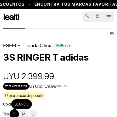
SCUENTOS
ENCONTRA TUS MARCAS FAVORITAS
PROBADOR VIRTUAL
Men
1
/
5
ESEELE
| Tienda Oficial
Verificada
3S RINGER T adidas
UYU 2.399,99
UYU 2.159,99
10
% OFF
TRANSFERENCIA
Última unidad disponible
Color
BLANCO
Talle
S
M
L