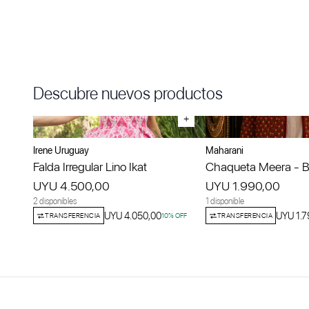
Descubre nuevos productos
+
Irene Uruguay
Maharani
Falda Irregular Lino Ikat
Chaqueta Meera - Bo
UYU 4.500,00
UYU 1.990,00
2 disponibles
1 disponible
UYU 4.050,00
UYU 1.7
TRANSFERENCIA
10
% OFF
TRANSFERENCIA