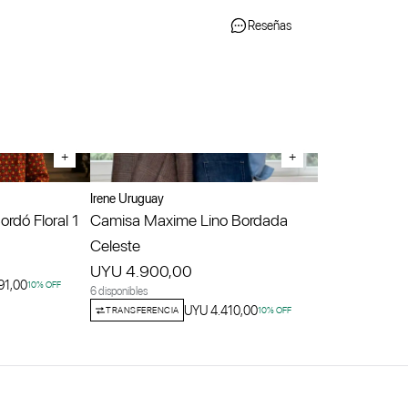
Reseñas
+
+
Irene Uruguay
rdó Floral 1
Camisa Maxime Lino Bordada
Celeste
UYU 4.900,00
91,00
10
% OFF
6 disponibles
UYU 4.410,00
TRANSFERENCIA
10
% OFF