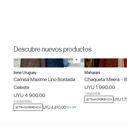
Descubre nuevos productos
+
Irene Uruguay
Maharani
Camisa Maxime Lino Bordada
Chaqueta Meera - Bo
Celeste
UYU 1.990,00
1 disponible
UYU 4.900,00
UYU 1.7
TRANSFERENCIA
5 disponibles
UYU 4.410,00
TRANSFERENCIA
10
% OFF