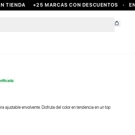
 TIENDA
+25 MARCAS CON DESCUENTOS
ENC
erificada
tira ajustable envolvente. Disfruta del color en tendencia en un top