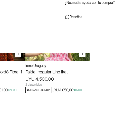
¿Necesitás ayuda con tu compra?
Reseñas
+
+
Irene Uruguay
rdó Floral 1
Falda Irregular Lino Ikat
UYU 4.500,00
2 disponibles
91,00
UYU 4.050,00
10
% OFF
TRANSFERENCIA
10
% OFF