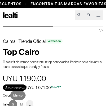
SCUENTOS
ENCONTRA TUS MARCAS FAVORITAS 
PROBADOR VIRTUAL
Men
1
/
2
Calma
| Tienda Oficial
Verificada
Top Cairo
Tus outfit de verano necesitan un top con volados. Perfecto para elevar tus
looks con un toque trendy y fresco.
UYU 1.190,00
UYU 1.071,00
10
% OFF
TRANSFERENCIA
Color
Blanco
Talle
S
M
L