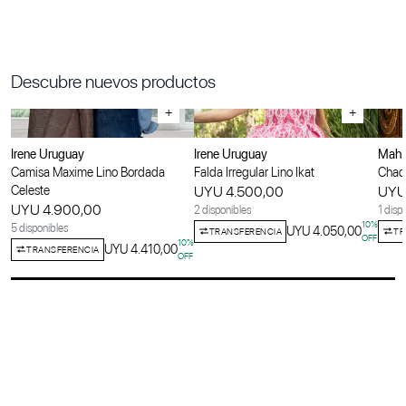
Descubre nuevos productos
+
+
Irene Uruguay
Irene Uruguay
Maha
Camisa Maxime Lino Bordada
Falda Irregular Lino Ikat
Chaqu
Celeste
UYU 4.500,00
UYU
UYU 4.900,00
2 disponibles
1 disp
10
%
5 disponibles
UYU 4.050,00
TRANSFERENCIA
TR
OFF
10
%
UYU 4.410,00
TRANSFERENCIA
OFF