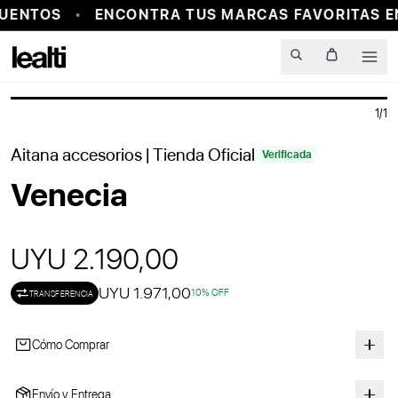
UENTOS
ENCONTRA TUS MARCAS FAVORITAS EN
PROBADOR VIRTUAL
Men
1
/
1
Aitana accesorios
| Tienda Oficial
Verificada
Venecia
UYU 2.190,00
UYU 1.971,00
10
% OFF
TRANSFERENCIA
Cómo Comprar
Envío y Entrega