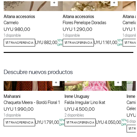
+
+
Aitana accesorios
Aitana accesorios
Aitana 
Carmelo
Flores Penelope Doradas
Camelia
UYU 980,00
UYU 1.290,00
UYU 1
1 disponible
1 disponible
1 disponib
10
%
10
%
UYU 882,00
UYU 1.161,00
TRANSFERENCIA
TRANSFERENCIA
TRAN
OFF
OFF
Descubre nuevos productos
+
+
Maharani
Irene Uruguay
Irene
Chaqueta Meera - Bordó Floral 1
Falda Irregular Lino Ikat
Camis
UYU 1.990,00
UYU 4.500,00
Celes
UYU 
1 disponible
2 disponibles
10
%
10
%
6 dispo
UYU 1.791,00
UYU 4.050,00
TRANSFERENCIA
TRANSFERENCIA
OFF
OFF
TR