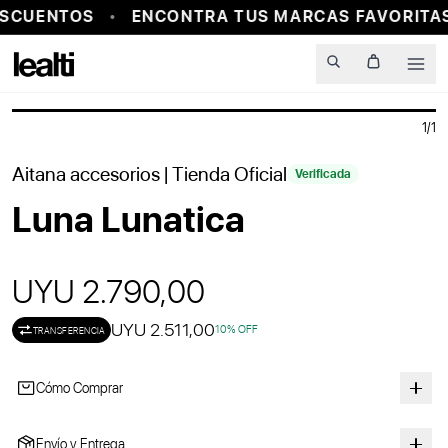
SCUENTOS
ENCONTRA TUS MARCAS FAVORITAS
PROBADOR VIRTUAL
Men
1
/
1
Aitana accesorios
| Tienda Oficial
Verificada
Luna Lunatica
UYU 2.790,00
UYU 2.511,00
10
% OFF
TRANSFERENCIA
Cómo Comprar
Envío y Entrega