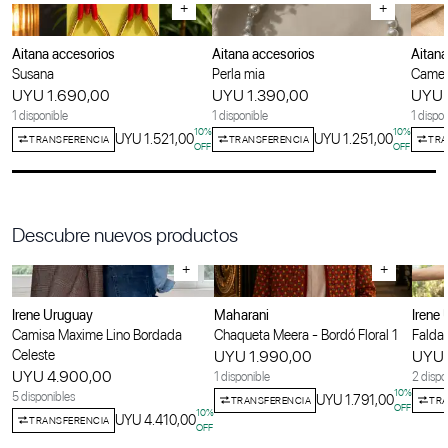
+
+
Aitana accesorios
Aitana accesorios
Aitana
Susana
Perla mia
Camel
UYU 1.690,00
UYU 1.390,00
UYU 
1 disponible
1 disponible
1 dispo
10
%
10
%
UYU 1.521,00
UYU 1.251,00
TRANSFERENCIA
TRANSFERENCIA
TRA
OFF
OFF
Descubre nuevos productos
+
+
Irene Uruguay
Maharani
Irene
Camisa Maxime Lino Bordada
Chaqueta Meera - Bordó Floral 1
Falda 
Celeste
UYU 1.990,00
UYU 
UYU 4.900,00
1 disponible
2 dispo
10
%
5 disponibles
UYU 1.791,00
TRANSFERENCIA
TRA
OFF
10
%
UYU 4.410,00
TRANSFERENCIA
OFF