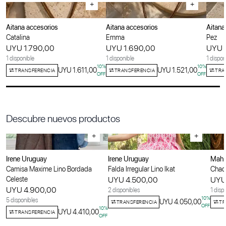
+
+
Aitana accesorios
Aitana accesorios
Aitana
Catalina
Emma
Pez
UYU 1.790,00
UYU 1.690,00
UYU 
1 disponible
1 disponible
1 dispon
10
%
10
%
UYU 1.611,00
UYU 1.521,00
TRANSFERENCIA
TRANSFERENCIA
TRA
OFF
OFF
Descubre nuevos productos
+
+
Irene Uruguay
Irene Uruguay
Maha
Camisa Maxime Lino Bordada
Falda Irregular Lino Ikat
Chaqu
Celeste
UYU 4.500,00
UYU
UYU 4.900,00
2 disponibles
1 disp
10
%
5 disponibles
UYU 4.050,00
TRANSFERENCIA
TR
OFF
10
%
UYU 4.410,00
TRANSFERENCIA
OFF