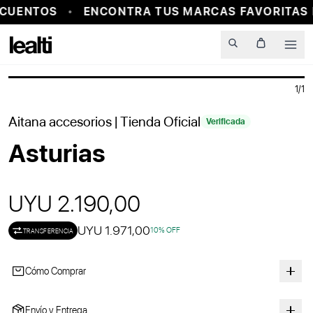
CUENTOS
ENCONTRA TUS MARCAS FAVORITAS 
PROBADOR VIRTUAL
Men
1
/
1
Aitana accesorios
| Tienda Oficial
Verificada
Asturias
UYU 2.190,00
UYU 1.971,00
10
% OFF
TRANSFERENCIA
Cómo Comprar
Envío y Entrega