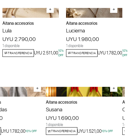
+
+
Aitana accesorios
Aitana accesorios
Lula
Lucierna
UYU 2.790,00
UYU 1.980,00
1 disponible
1 disponible
10
%
10
%
UYU 2.511,00
UYU 1.782,00
TRANSFERENCIA
TRANSFERENCIA
OFF
OFF
+
+
s
Aitana accesorios
Aitana 
das
Susana
Cala
0
UYU 1.690,00
UYU 2
1 disponible
1 disponib
UYU 1.782,00
UYU 1.521,00
10
% OFF
TRANSFERENCIA
10
% OFF
TRANS