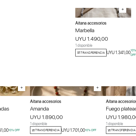
+
Aitana accesorios
Marbella
UYU 1.490,00
1 disponible
10
%
UYU 1.341,00
TRANSFERENCIA
OFF
+
+
Aitana accesorios
Aitana accesorio
adas
Amanda
Fuego platea
UYU 1.890,00
UYU 1.980,0
1 disponible
1 disponible
61,00
UYU 1.701,00
10
% OFF
TRANSFERENCIA
10
% OFF
TRANSFERENCIA