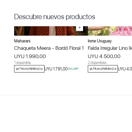
Descubre nuevos productos
+
Maharani
Irene Uruguay
Chaqueta Meera - Bordó Floral 1
Falda Irregular Lino I
UYU 1.990,00
UYU 4.500,00
1 disponible
2 disponibles
UYU 1.791,00
UYU 4.
TRANSFERENCIA
10
% OFF
TRANSFERENCIA