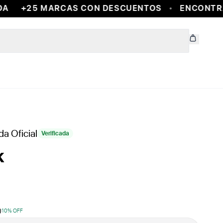
+25 MARCAS CON DESCUENTOS
ENCONTRA T
da Oficial
Verificada
k
0
10
% OFF